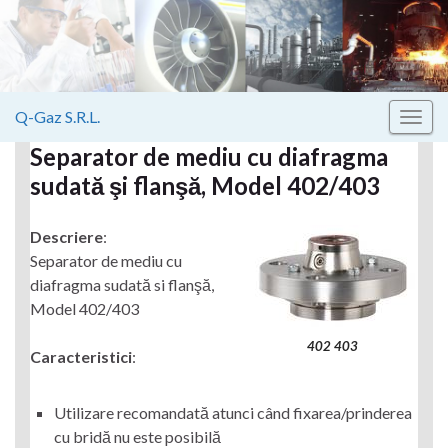
Q-Gaz S.R.L.
Toggle
naviga
Separator de mediu cu diafragma
sudată şi flanşă, Model 402/403
Descriere
:
Separator de mediu cu
diafragma sudată si flanşă,
Model 402/403
402 403
Caracteristici
:
Utilizare recomandată atunci când fixarea/prinderea
cu bridă nu este posibilă